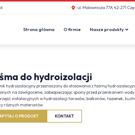
pl
ul. Malownicza 77A 42-271 Cz
Strona główna
O firmie
Nasze produkty
śma do hydroizolacji
ik hydroizolacyjny przeznaczony do stosowania z taśmą hydroizolacyjną
nych na zawilgocenie, zabezpieczając spoiny przed przenikaniem wody i 
rzejść instalacyjnych w hydroizolacji tarasów, balkonów, łazienek, kuch
cy różnych materiałów.
APYTAJ O PRODUKT
KONTAKT