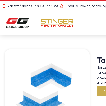
Zadzwoń do nas: +48 730 799 090
E-mail: biuro@gajdagroup.
Ta
Narożn
narażo
oraz p
grani
Z