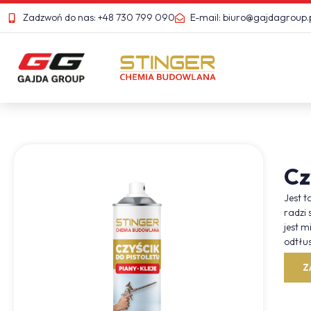
Zadzwoń do nas: +48 730 799 090
E-mail: biuro@gajdagroup.
Cz
Jest t
radzi 
jest m
odtłus
Z