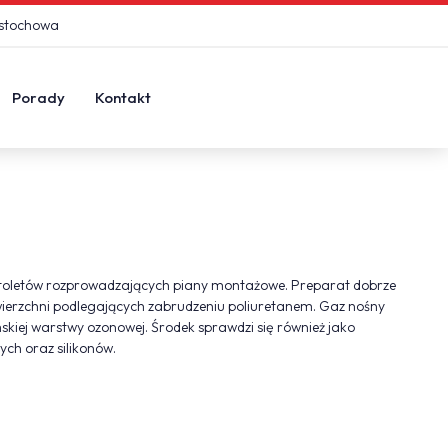
ęstochowa
Porady
Kontakt
pistoletów rozprowadzających piany montażowe. Preparat dobrze
owierzchni podlegających zabrudzeniu poliuretanem. Gaz nośny
mskiej warstwy ozonowej. Środek sprawdzi się również jako
ch oraz silikonów.