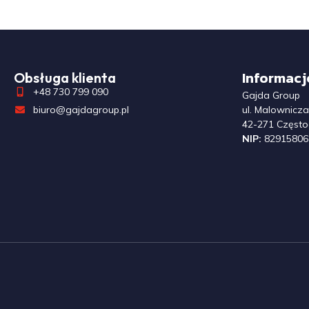
Informacj
Obsługa klienta
+48 730 799 090
Gajda Group
biuro@gajdagroup.pl
ul. Malownicz
42-271 Częst
NIP:
82915806