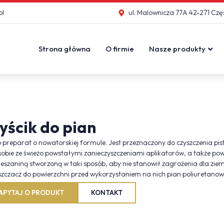
pl
ul. Malownicza 77A 42-271 Cz
Strona główna
O firmie
Nasze produkty
yścik do pian
o preparat o nowatorskiej formule. Jest przeznaczony do czyszczenia 
sobie ze świeżo powstałymi zanieczyszczeniami aplikatorów, a także p
ieszaniną stworzoną w taki sposób, aby nie stanowił zagrożenia dla zie
zczacz do powierzchni przed wykorzystaniem na nich pian poliuretanowy
APYTAJ O PRODUKT
KONTAKT